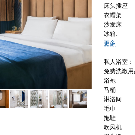
床头插座
衣帽架
沙发床
冰箱..
更多
私人浴室：
免费洗漱用
浴袍
马桶
淋浴间
毛巾
拖鞋
吹风机