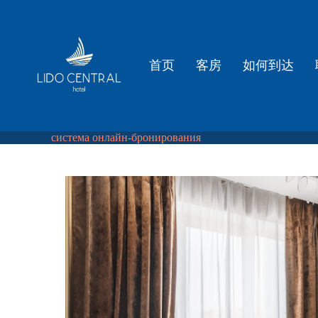
首页
客房
如何到达
система онлайн-бронирования