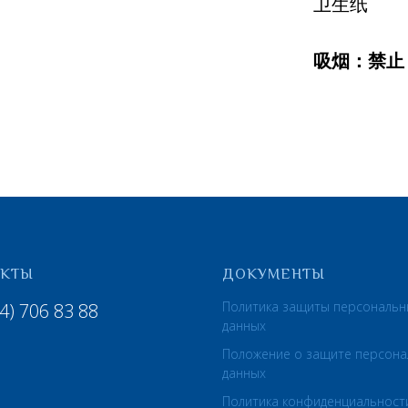
卫生纸
吸烟：禁止
АКТЫ
ДОКУМЕНТЫ
Политика защиты персональн
4) 706 83 88
данных
Положение о защите персона
данных
Политика конфиденциальност