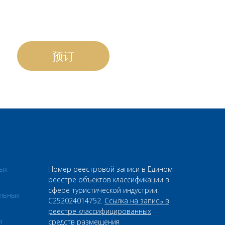
预订
⠀
ых
Номер реестровой записи в Едином
реестре объектов классификации в
сфере туристической индустрии:
льных
С252024014752.
Ссылка на запись в
реестре классифицированных
и
средств размещения