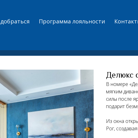
 добраться
Программа лояльности
Контак
Делюкс 
В номере «Де
мягким диван
силы после я
подарит безм
Из окна откр
Рог, создава